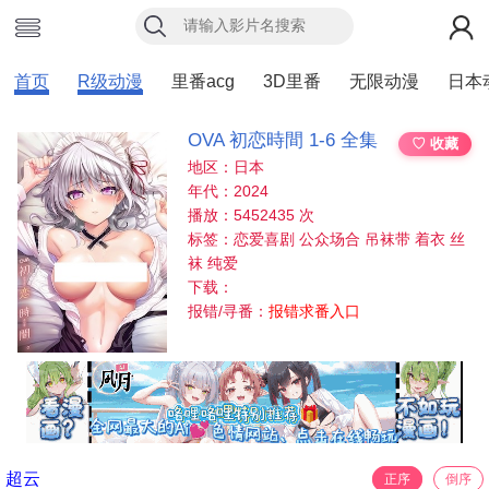
首页
R级动漫
里番acg
3D里番
无限动漫
日本
OVA 初恋時間 1-6 全集
♡ 收藏
地区：日本
年代：2024
播放：5452435 次
标签：恋爱喜剧 公众场合 吊袜带 着衣 丝
袜 纯爱
下载：
报错/寻番：
报错求番入口
超云
正序
倒序