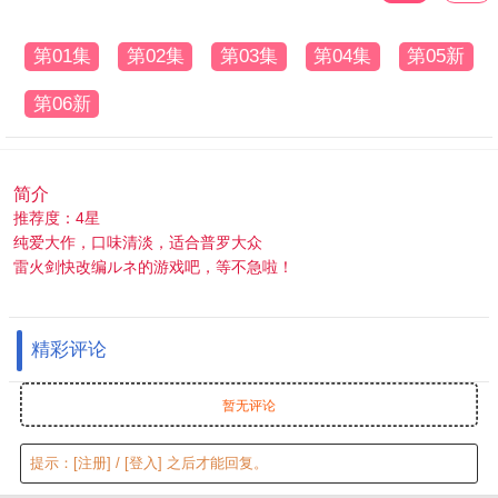
第01集
第02集
第03集
第04集
第05新
第06新
简介
推荐度：4星
纯爱大作，口味清淡，适合普罗大众
雷火剑快改编ルネ的游戏吧，等不急啦！
精彩评论
暂无评论
提示：
[注册]
/
[登入]
之后才能回复。