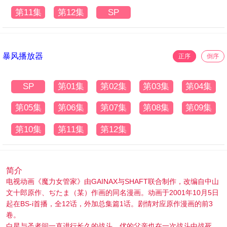
第11集
第12集
SP
暴风播放器
正序
倒序
SP
第01集
第02集
第03集
第04集
第05集
第06集
第07集
第08集
第09集
第10集
第11集
第12集
简介
电视动画《魔力女管家》由GAINAX与SHAFT联合制作，改编自中山
文十郎原作、ぢたま（某）作画的同名漫画。动画于2001年10月5日
起在BS-i首播，全12话，外加总集篇1话。剧情对应原作漫画的前3
卷。
白星与圣者间一直进行长久的战斗，优的父亲也在一次战斗中战死，