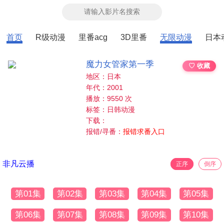
首页
R级动漫
里番acg
3D里番
无限动漫
日本
魔力女管家第一季
♡ 收藏
地区：日本
年代：2001
播放：9550 次
标签：日韩动漫
下载：
报错/寻番：
报错求番入口
非凡云播
正序
倒序
第01集
第02集
第03集
第04集
第05集
第06集
第07集
第08集
第09集
第10集