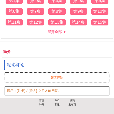
第1集
第2集
第3集
第4集
第5集
第6集
第7集
第8集
第9集
第10集
第11集
第12集
第13集
第14集
第15集
展开全部 ▼
简介
精彩评论
暂无评论
提示：
[注册]
/
[登入]
之后才能回复。
百度
360
搜狗
神马
客服
发布页