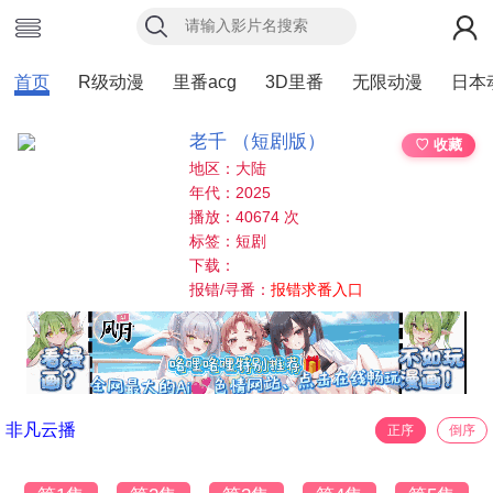
首页
R级动漫
里番acg
3D里番
无限动漫
日本
老千 （短剧版）
♡ 收藏
地区：大陆
年代：2025
播放：40674 次
标签：短剧
下载：
报错/寻番：
报错求番入口
非凡云播
正序
倒序